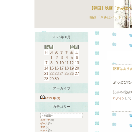
【韓国】映画「きみはペ
映画「きみはペット」チャ
2026年 6月
日
月
火
水
木
金
土
1
2
3
4
5
6
7
8
9
10
11
12
13
14
15
16
17
18
19
20
記事はあり
21
22
23
24
25
26
27
28
29
30
ぶっとびね
アーカイブ
記事を投稿
して
2013 年 (1)
ログイン
カテゴリー
～未分類～
(0)
スポーツ
(0)
ゲーム
(0)
育児
(0)
ペット