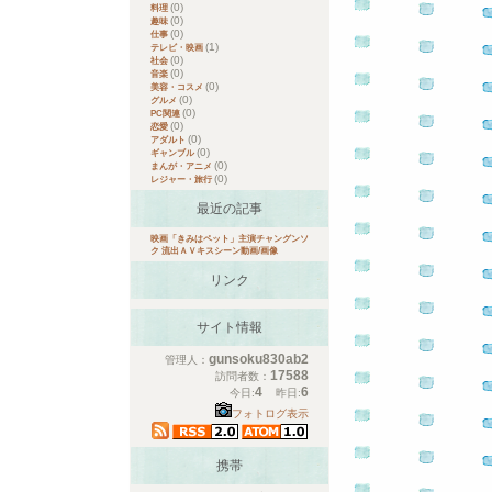
(0)
料理
(0)
趣味
(0)
仕事
(1)
テレビ・映画
(0)
社会
(0)
音楽
(0)
美容・コスメ
(0)
グルメ
(0)
PC関連
(0)
恋愛
(0)
アダルト
(0)
ギャンブル
(0)
まんが・アニメ
(0)
レジャー・旅行
最近の記事
映画「きみはペット」主演チャングンソ
ク 流出ＡＶキスシーン動画/画像
リンク
サイト情報
gunsoku830ab2
管理人：
17588
訪問者数：
4
6
今日:
昨日:
フォトログ表示
携帯