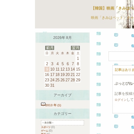
【韓国】映画「きみはペ
映画「きみはペット」チャ
2026年 8月
日
月
火
水
木
金
土
1
2
3
4
5
6
7
8
9
10
11
12
13
14
15
記事はあり
16
17
18
19
20
21
22
23
24
25
26
27
28
29
ぶっとびね
30
31
記事を投稿
アーカイブ
して
ログイン
2013 年 (1)
カテゴリー
～未分類～
(0)
スポーツ
(0)
ゲーム