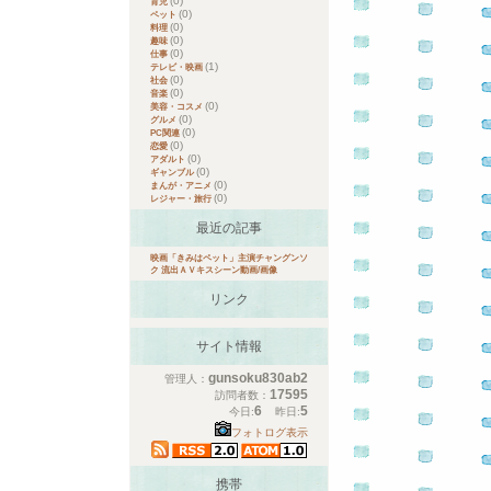
(0)
育児
(0)
ペット
(0)
料理
(0)
趣味
(0)
仕事
(1)
テレビ・映画
(0)
社会
(0)
音楽
(0)
美容・コスメ
(0)
グルメ
(0)
PC関連
(0)
恋愛
(0)
アダルト
(0)
ギャンブル
(0)
まんが・アニメ
(0)
レジャー・旅行
最近の記事
映画「きみはペット」主演チャングンソ
ク 流出ＡＶキスシーン動画/画像
リンク
サイト情報
gunsoku830ab2
管理人：
17595
訪問者数：
6
5
今日:
昨日:
フォトログ表示
携帯